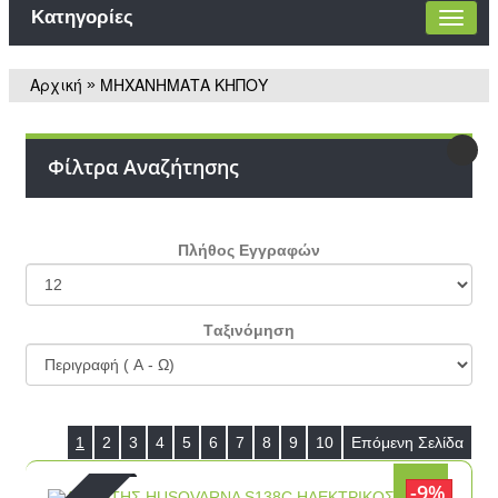
Κατηγορίες
Αρχική
ΜΗΧΑΝΗΜΑΤΑ ΚΗΠΟΥ
»
Φίλτρα Αναζήτησης
Πλήθος Εγγραφών
Tαξινόμηση
1
2
3
4
5
6
7
8
9
10
Επόμενη Σελίδα
9%