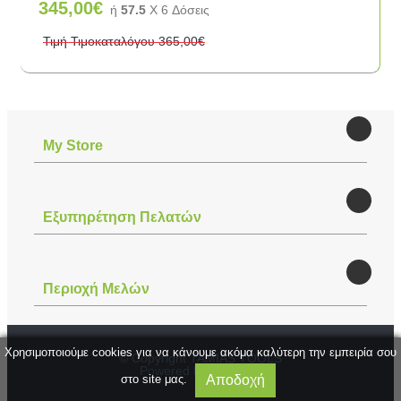
345,00€
ή
57.5
X 6 Δόσεις
Τιμή Τιμοκαταλόγου
365,00€
Μy Store
Εξυπηρέτηση Πελατών
Περιοχή Mελών
Χρησιμοποιούμε cookies για να κάνουμε ακόμα καλύτερη την εμπειρία σου
© Copyright TAMIAS TOOLS
Powered by
Mytech...
Αποδοχή
στο site μας.